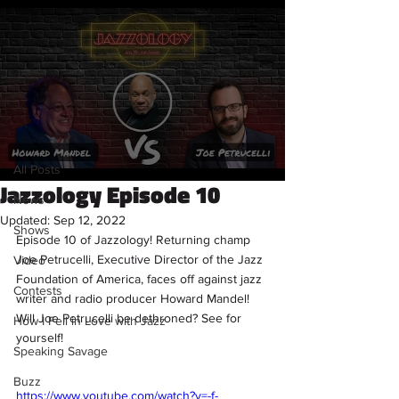
Sign Up
Post
All Posts
Savage Content
All Posts
Aug 25, 2022
1 min read
Jazzology Episode 10
News
Updated:
Sep 12, 2022
Shows
Episode 10 of Jazzology! Returning champ 
Joe Petrucelli, Executive Director of the Jazz 
Video
Foundation of America, faces off against jazz 
Contests
writer and radio producer Howard Mandel! 
Will Joe Petrucelli be dethroned? See for 
How I Fell in Love with Jazz
yourself!
Speaking Savage
Buzz
https://www.youtube.com/watch?v=-f-