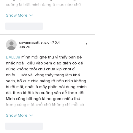
xuống là biết mình đang ở mục nào chứ…
Show More
Like
Reply
savannapatt.er.s.on.7.0.4
Jun 26
BALL88
 mình mới ghé thử vì thấy bạn bè 
nhắc hoài, kiểu vào xem giao diện có dễ 
dùng không thôi chứ chưa kịp chơi gì 
nhiều. Lướt vài vòng thấy trang làm khá 
sạch, bố cục chia mảng rõ nên nhìn không 
bị rối mắt, nhất là mấy phần nội dung chính 
đặt theo khối kéo xuống vẫn dễ theo dõi. 
Mình cũng bất ngờ là họ gom nhiều thứ 
trong cùng một chỗ chứ không chỉ mỗi cá…
Show More
Like
Reply