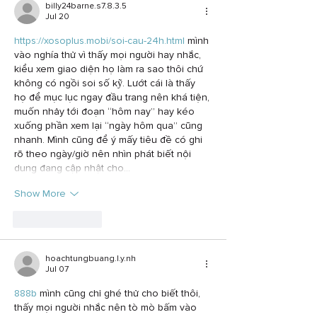
billy24barne.s7.8.3.5
Jul 20
https://xosoplus.mobi/soi-cau-24h.html
 mình 
vào nghía thử vì thấy mọi người hay nhắc, 
kiểu xem giao diện họ làm ra sao thôi chứ 
không có ngồi soi số kỹ. Lướt cái là thấy 
họ để mục lục ngay đầu trang nên khá tiện, 
muốn nhảy tới đoạn “hôm nay” hay kéo 
xuống phần xem lại “ngày hôm qua” cũng 
nhanh. Mình cũng để ý mấy tiêu đề có ghi 
rõ theo ngày/giờ nên nhìn phát biết nội 
dung đang cập nhật cho…
Show More
Like
Reply
hoachtungbuang.l.y.nh
Jul 07
888b
 mình cũng chỉ ghé thử cho biết thôi, 
thấy mọi người nhắc nên tò mò bấm vào 