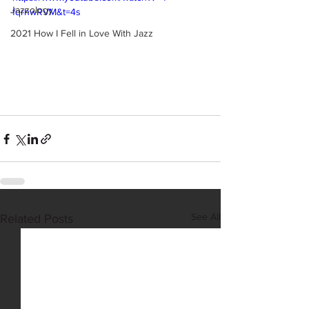
Jazzology
fqrhwRVM&t=4s
2021 How I Fell in Love With Jazz
See All
Related Posts