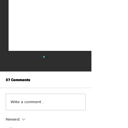
37 Comments
Jazzology Episode 20
Jazzology Episo
Write a comment...
Newest