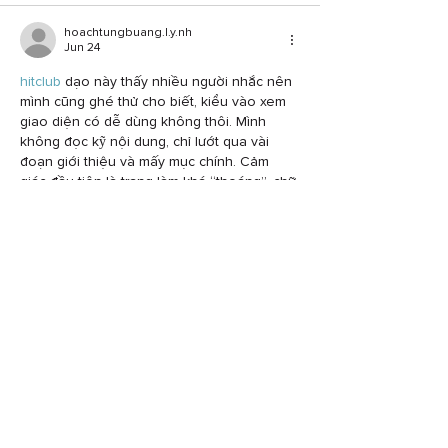
hoachtungbuang.l.y.nh
Jun 24
hitclub
 dạo này thấy nhiều người nhắc nên 
mình cũng ghé thử cho biết, kiểu vào xem 
giao diện có dễ dùng không thôi. Mình 
không đọc kỹ nội dung, chỉ lướt qua vài 
đoạn giới thiệu và mấy mục chính. Cảm 
giác đầu tiên là trang làm khá “thoáng”, chữ 
không dồn dập, chia khối rõ nên nhìn một 
cái là biết đang ở phần nào. Mình mở bằng 
điện thoại thì thấy ổn phết, trang tự căn lại…
Show More
Like
Reply
Show more comments
NAVIGATE