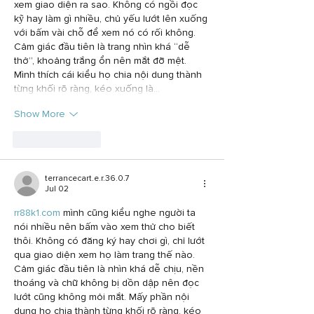
xem giao diện ra sao. Không có ngồi đọc 
kỹ hay làm gì nhiều, chủ yếu lướt lên xuống 
với bấm vài chỗ để xem nó có rối không. 
Cảm giác đầu tiên là trang nhìn khá “dễ 
thở”, khoảng trắng ổn nên mắt đỡ mệt. 
Mình thích cái kiểu họ chia nội dung thành 
từng khối rõ ràng, kéo xuống là…
Show More
Like
Reply
terrancecart.e.r.36.0.7
Jul 02
rr88k1.com
 mình cũng kiểu nghe người ta 
nói nhiều nên bấm vào xem thử cho biết 
thôi. Không có đăng ký hay chơi gì, chỉ lướt 
qua giao diện xem họ làm trang thế nào. 
Cảm giác đầu tiên là nhìn khá dễ chịu, nền 
thoáng và chữ không bị dồn dập nên đọc 
lướt cũng không mỏi mắt. Mấy phần nội 
dung họ chia thành từng khối rõ ràng, kéo 